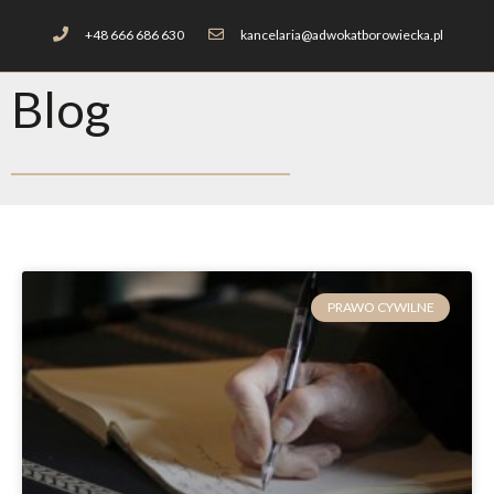
+48 666 686 630
kancelaria@adwokatborowiecka.pl
Blog
PRAWO CYWILNE