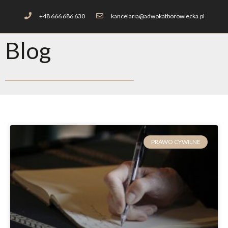
+48 666 686 630
kancelaria@adwokatborowiecka.pl
Blog
PRAWO CYWILNE