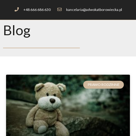
+48 666 686 630
kancelaria@adwokatborowiecka.pl
Blog
PRAWO RODZINNE