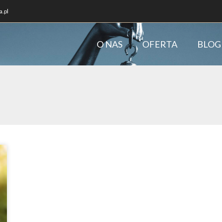
.pl
O NAS
OFERTA
BLOG