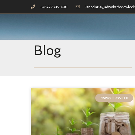
+48 666 686 630
kancelaria@adwokatborowiecka
Blog
PRAWO CYWILNE