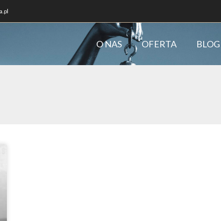
.pl
O NAS
OFERTA
BLOG