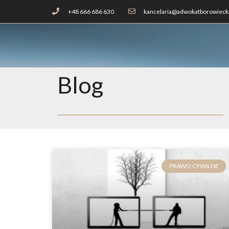
+48 666 686 630
kancelaria@adwokatborowiecka
Blog
PRAWO CYWILNE