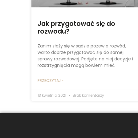
Jak przygotować się do
rozwodu?
Zanim złoży się w sądzie pozew o rozwód,
warto dobrze przygotować się do samej
sprawy rozwodowej. Podjęte na niej decyzje i
rozstrzygnięcia mogą bowiem mieć
PRZECZYTAJ »
13 kwietnia 2021
Brak komentarzy