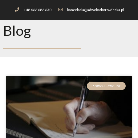
+48 666 686 630
kancelaria@adwokatborowiecka.pl
Blog
PRAWO CYWILNE