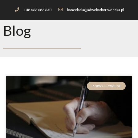
+48 666 686 630
kancelaria@adwokatborowiecka.pl
Blog
PRAWO CYWILNE