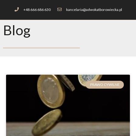
+48 666 686 630
kancelaria@adwokatborowiecka.pl
Blog
PRAWO CYWILNE