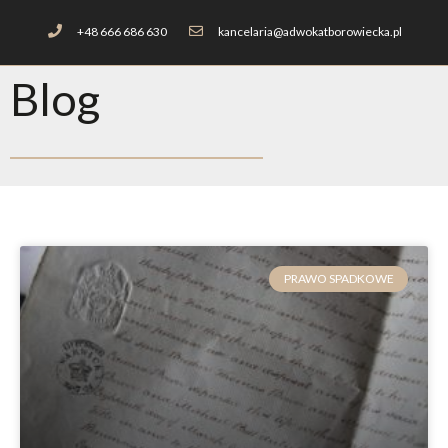
+48 666 686 630
kancelaria@adwokatborowiecka.pl
Blog
PRAWO SPADKOWE