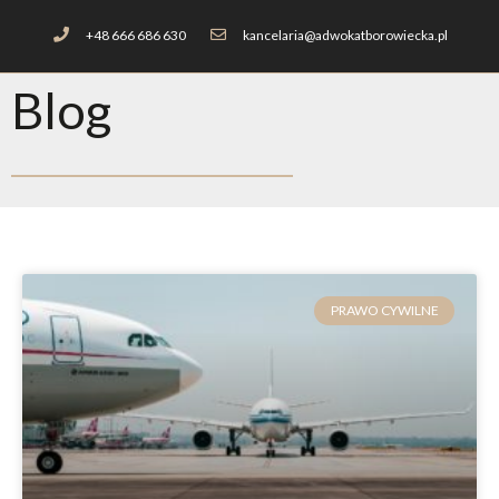
+48 666 686 630
kancelaria@adwokatborowiecka.pl
Blog
PRAWO CYWILNE