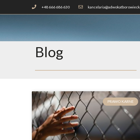
+48 666 686 630
kancelaria@adwokatborowiecka
Blog
PRAWO KARNE