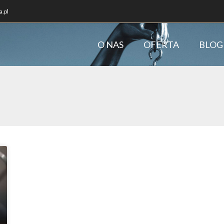
.pl
O NAS
OFERTA
BLOG