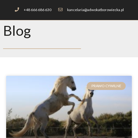
+48 666 686 630
kancelaria@adwokatborowiecka.pl
Blog
PRAWO CYWILNE