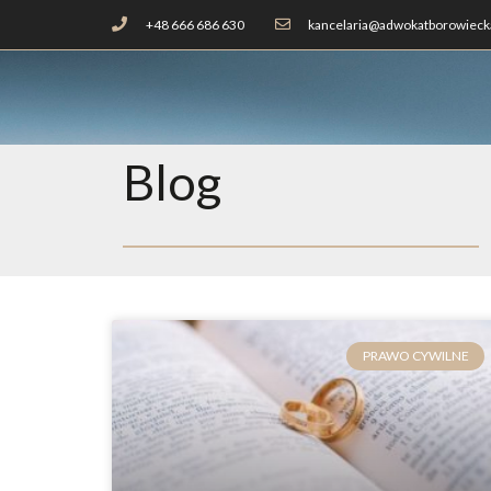
+48 666 686 630
kancelaria@adwokatborowiecka
Blog
PRAWO CYWILNE