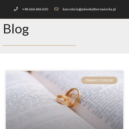
+48 666 686 630
kancelaria@adwokatborowiecka.pl
Blog
PRAWO CYWILNE