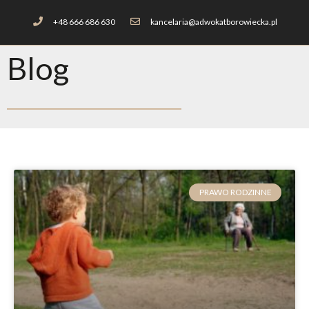
+48 666 686 630
kancelaria@adwokatborowiecka.pl
Blog
PRAWO RODZINNE