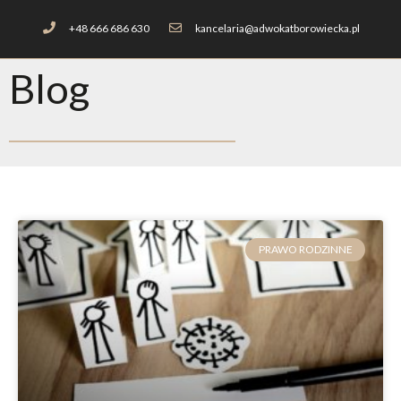
+48 666 686 630
kancelaria@adwokatborowiecka.pl
Blog
PRAWO RODZINNE