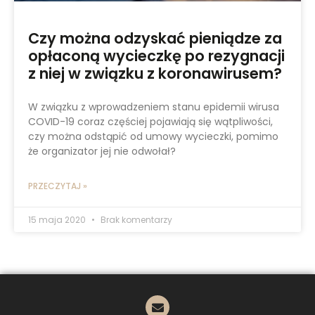
Czy można odzyskać pieniądze za
opłaconą wycieczkę po rezygnacji
z niej w związku z koronawirusem?
W związku z wprowadzeniem stanu epidemii wirusa
COVID-19 coraz częściej pojawiają się wątpliwości,
czy można odstąpić od umowy wycieczki, pomimo
że organizator jej nie odwołał?
PRZECZYTAJ »
15 maja 2020
Brak komentarzy