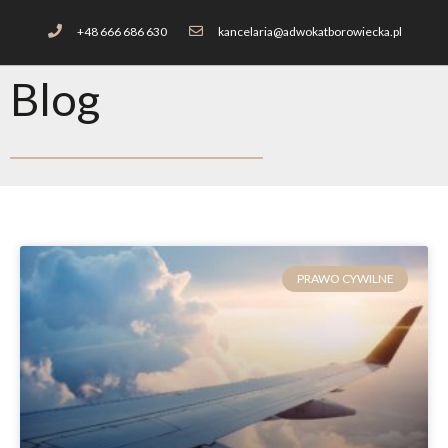
+48 666 686 630
kancelaria@adwokatborowiecka.pl
Blog
PRAWO CYWILNE