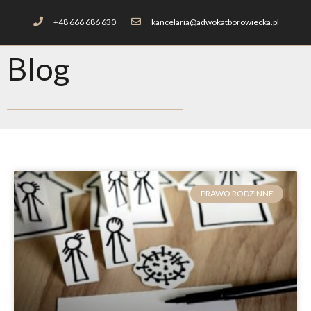
+48 666 686 630
kancelaria@adwokatborowiecka.pl
Blog
PRAWO RODZINNE