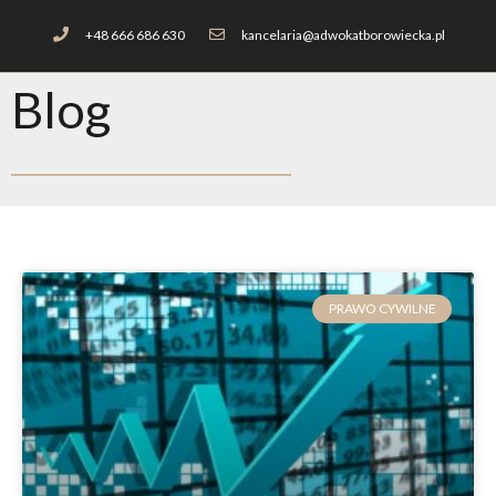
+48 666 686 630
kancelaria@adwokatborowiecka.pl
Blog
PRAWO CYWILNE