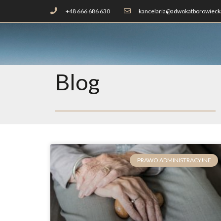
+48 666 686 630
kancelaria@adwokatborowiecka
Blog
PRAWO ADMINISTRACYJNE