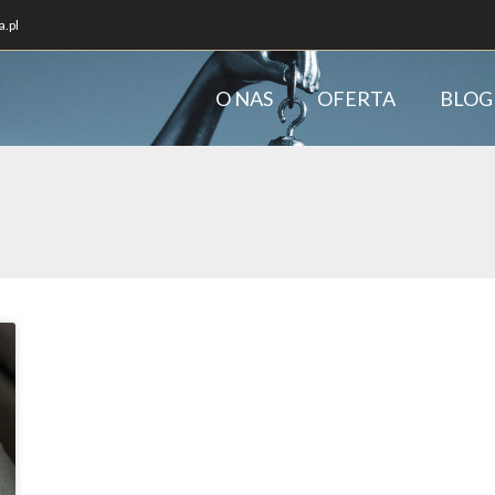
.pl
O NAS
OFERTA
BLOG