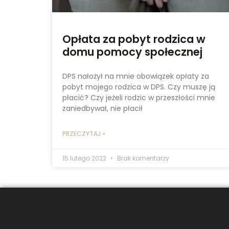
Opłata za pobyt rodzica w
domu pomocy społecznej
DPS nałożył na mnie obowiązek opłaty za
pobyt mojego rodzica w DPS. Czy muszę ją
płacić? Czy jeżeli rodzic w przeszłości mnie
zaniedbywał, nie płacił
PRZECZYTAJ »
15 lutego 2022
Brak komentarzy