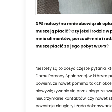
DPS nałożył na mnie obowiązek opła
muszę ją płacić? Czy jeżeli rodzic w
mnie alimentów, porzucił mnie i rod
muszę płacić za jego pobyt w DPS?
Niestety są to dosyć częste pytania, kt
Domu Pomocy Społecznej, w którym pr
bowiem, że nawet pomimo takich okolic
niewywiązywanie się przez niego ze s
nieutrzymanie kontaktów, czy nawet 
pozostaje nieugięty i żąda dokonywania