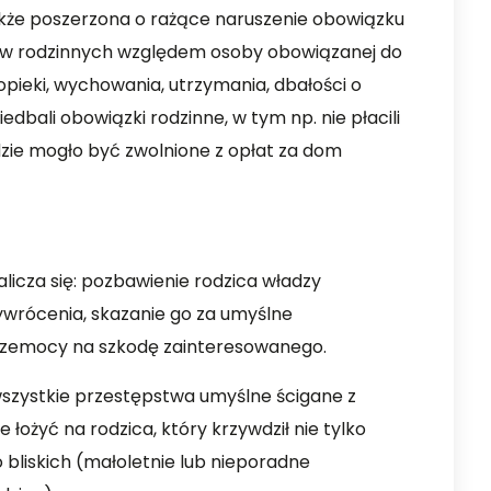
także poszerzona o rażące naruszenie obowiązku
ów rodzinnych względem osoby obowiązanej do
opieki, wychowania, utrzymania, dbałości o
iedbali obowiązki rodzinne, w tym np. nie płacili
zie mogło być zwolnione z opłat za dom
alicza się: pozbawienie rodzica władzy
rzywrócenia, skazanie go za umyślne
rzemocy na szkodę zainteresowanego.
wszystkie przestępstwa umyślne ścigane z
 łożyć na rodzica, który krzywdził nie tylko
 bliskich (małoletnie lub nieporadne