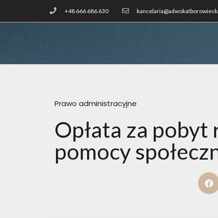
+48 666 686 630
kancelaria@adwokatborowiecka
Prawo administracyjne
Opłata za pobyt
pomocy społeczn