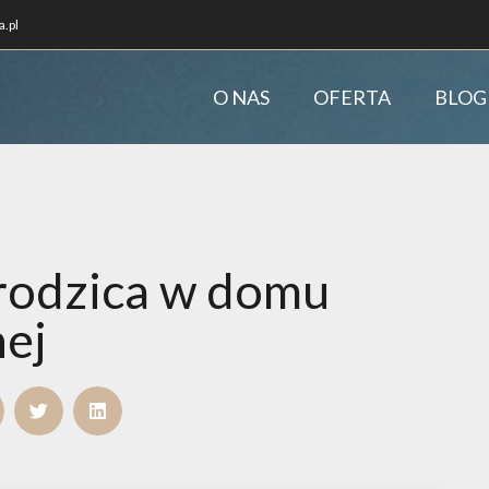
.pl
O NAS
OFERTA
BLOG
 rodzica w domu
ej