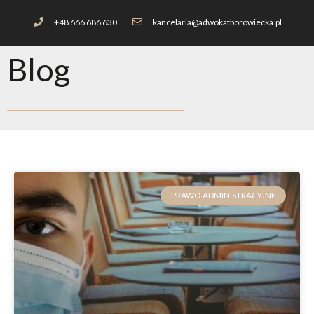
+48 666 686 630
kancelaria@adwokatborowiecka.pl
Blog
PRAWO ADMINISTRACYJNE