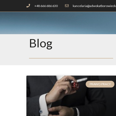
+48 666 686 630
kancelaria@adwokatborowiecka
Blog
PRAWO PRACY