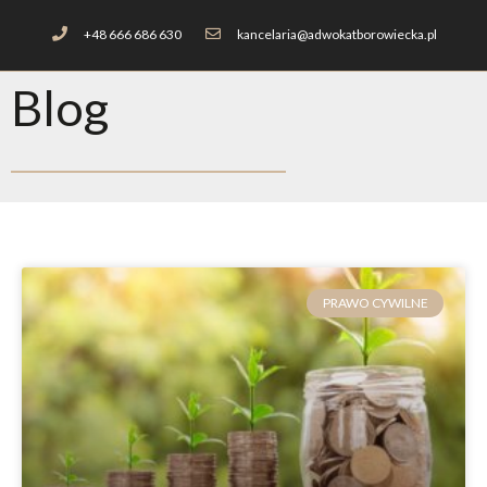
+48 666 686 630
kancelaria@adwokatborowiecka.pl
Blog
PRAWO CYWILNE