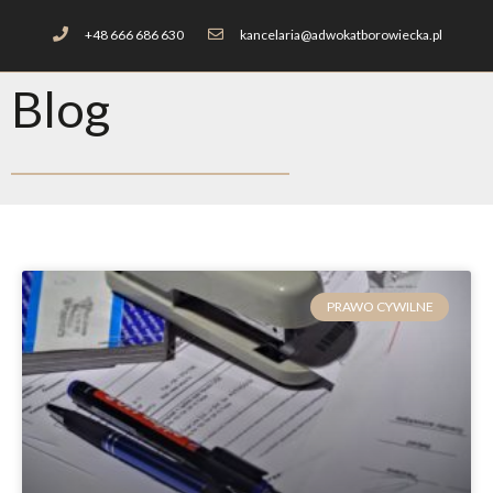
+48 666 686 630
kancelaria@adwokatborowiecka.pl
Blog
PRAWO CYWILNE