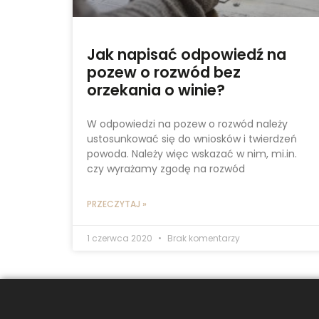
Jak napisać odpowiedź na
pozew o rozwód bez
orzekania o winie?
W odpowiedzi na pozew o rozwód należy
ustosunkować się do wniosków i twierdzeń
powoda. Należy więc wskazać w nim, mi.in.
czy wyrażamy zgodę na rozwód
PRZECZYTAJ »
1 czerwca 2020
Brak komentarzy