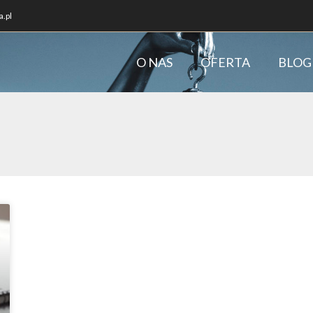
.pl
O NAS
OFERTA
BLOG