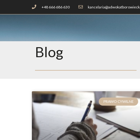
+48 666 686 630
kancelaria@adwokatborowiecka
Blog
PRAWO CYWILNE