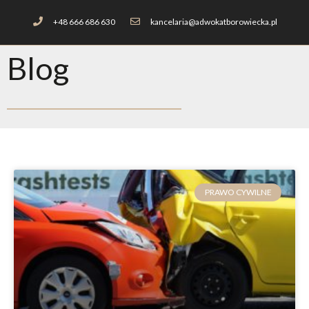
+48 666 686 630
kancelaria@adwokatborowiecka.pl
Blog
PRAWO CYWILNE