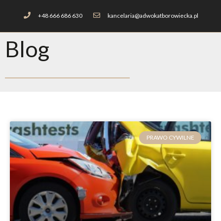
+48 666 686 630
kancelaria@adwokatborowiecka.pl
Blog
PRAWO CYWILNE