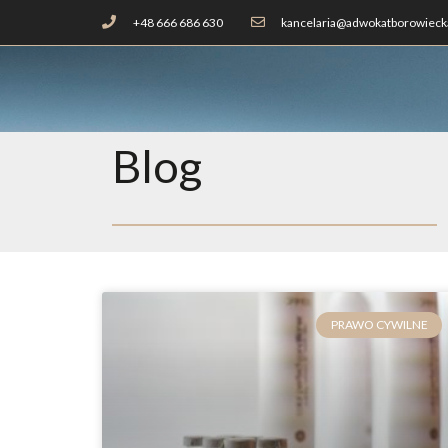
+48 666 686 630
kancelaria@adwokatborowiecka
Blog
PRAWO CYWILNE