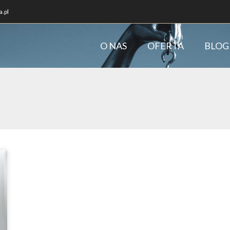
.pl
O NAS
OFERTA
BLOG