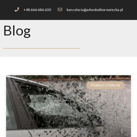
+48 666 686 630
kancelaria@adwokatborowiecka.pl
Blog
PRAWO CYWILNE