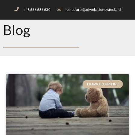
+48 666 686 630
kancelaria@adwokatborowiecka.pl
Blog
PRAWO RODZINNE