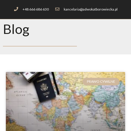
+48 666 686 630
kancelaria@adwokatborowiecka.pl
Blog
PRAWO CYWILNE