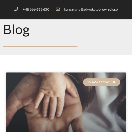
+48 666 686 630
kancelaria@adwokatborowiecka.pl
Blog
PRAWO CYWILNE