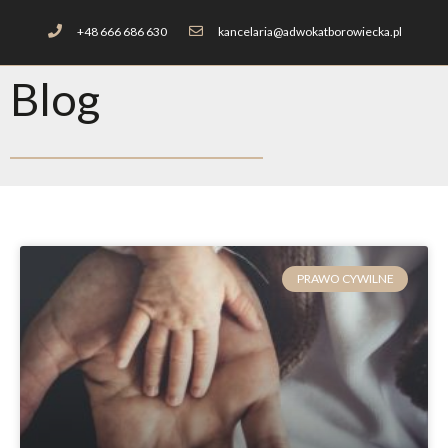
+48 666 686 630
kancelaria@adwokatborowiecka.pl
Blog
PRAWO CYWILNE