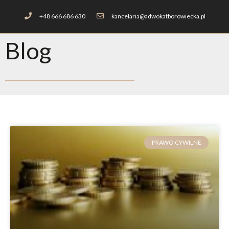
+48 666 686 630
kancelaria@adwokatborowiecka.pl
Blog
PRAWO CYWILNE