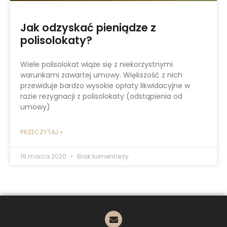
Jak odzyskać pieniądze z
polisolokaty?
Wiele polisolokat wiąże się z niekorzystnymi
warunkami zawartej umowy. Większość z nich
przewiduje bardzo wysokie opłaty likwidacyjne w
razie rezygnacji z polisolokaty (odstąpienia od
umowy)
PRZECZYTAJ »
19 marca 2020
Brak komentarzy