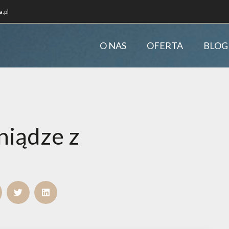
.pl
O NAS
OFERTA
BLOG
niądze z