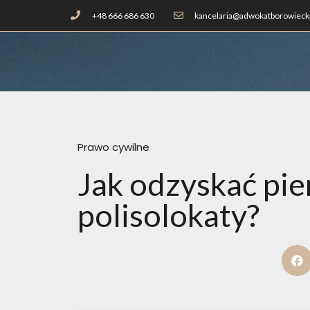
+48 666 686 630
kancelaria@adwokatborowiecka
Prawo cywilne
Jak odzyskać pie
polisolokaty?