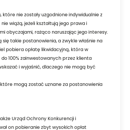
 które nie zostały uzgodnione indywidualnie z
ie wiążą, jeżeli kształtują jego prawa i
i obyczajami, rażąco naruszając jego interesy.
ą się takie postanowienia, a zwykle właśnie na
l pobiera opłatę likwidacyjną, która w
 do 100% zainwestowanych przez klienta
wskazać i wyjaśnić, dlaczego nie mogą być
w, które mogą zostać uznane za postanowienia
 także Urząd Ochrony Konkurencji i
ał on pobieranie zbyt wysokich opłat