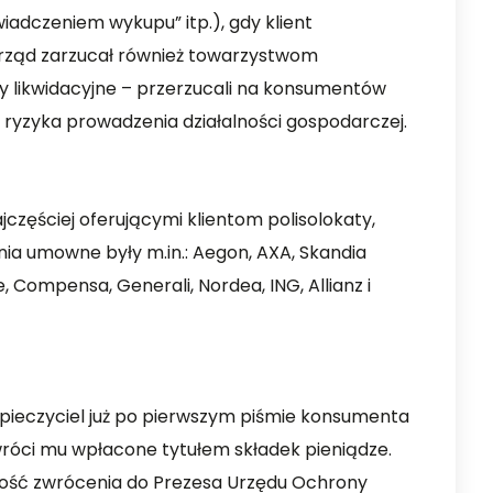
iadczeniem wykupu” itp.), gdy klient
Urząd zarzucał również towarzystwom
y likwidacyjne – przerzucali na konsumentów
 ryzyka prowadzenia działalności gospodarczej.
zęściej oferującymi klientom polisolokaty,
ia umowne były m.in.: Aegon, AXA, Skandia
e, Compensa, Generali, Nordea, ING, Allianz i
ezpieczyciel już po pierwszym piśmie konsumenta
zwróci mu wpłacone tytułem składek pieniądze.
liwość zwrócenia do Prezesa Urzędu Ochrony