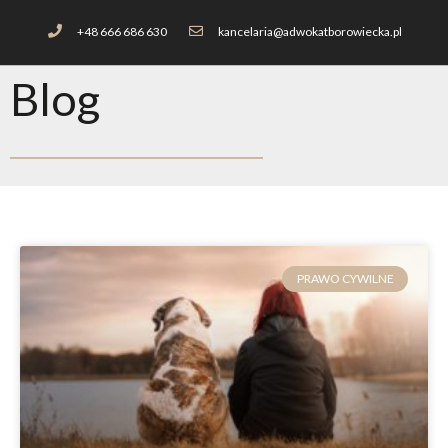
+48 666 686 630
kancelaria@adwokatborowiecka.pl
Blog
PRAWO CYWILNE