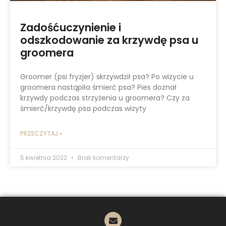
Zadośćuczynienie i
odszkodowanie za krzywdę psa u
groomera
Groomer (psi fryzjer) skrzywdził psa? Po wizycie u
groomera nastąpiła śmierć psa? Pies doznał
krzywdy podczas strzyżenia u groomera? Czy za
śmierć/krzywdę psa podczas wizyty
PRZECZYTAJ »
5 kwietnia 2022
Brak komentarzy