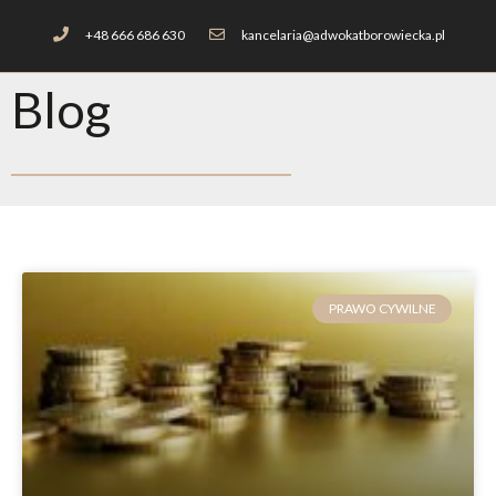
+48 666 686 630
kancelaria@adwokatborowiecka.pl
Blog
PRAWO CYWILNE