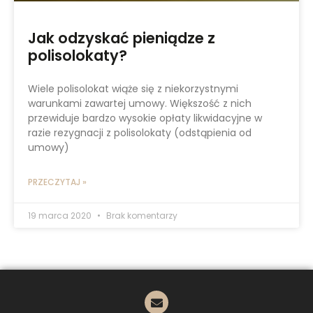
Jak odzyskać pieniądze z
polisolokaty?
Wiele polisolokat wiąże się z niekorzystnymi
warunkami zawartej umowy. Większość z nich
przewiduje bardzo wysokie opłaty likwidacyjne w
razie rezygnacji z polisolokaty (odstąpienia od
umowy)
PRZECZYTAJ »
19 marca 2020
Brak komentarzy