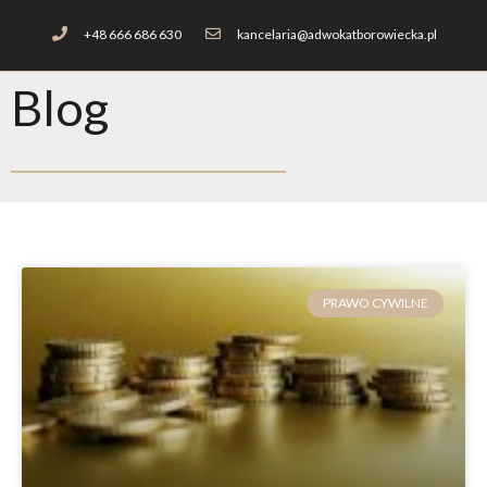
+48 666 686 630
kancelaria@adwokatborowiecka.pl
Blog
PRAWO CYWILNE