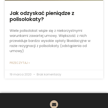
Jak odzyskać pieniądze z
polisolokaty?
Wiele polisolokat wiąże się z niekorzystnymi
warunkami zawartej umowy. Większość z nich
przewiduje bardzo wysokie opłaty likwidacyjne w
razie rezygnacji z polisolokaty (odstąpienia od
umowy)
PRZECZYTAJ »
19 marca 2020
Brak komentarzy