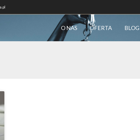
.pl
O NAS
OFERTA
BLOG