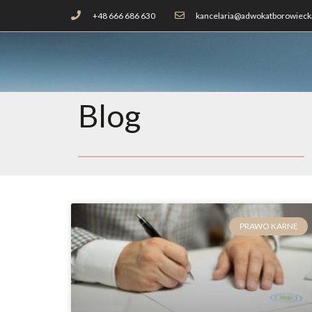
+48 666 686 630
kancelaria@adwokatborowiecka
Blog
PRAWO KARNE