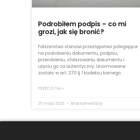
Podrobiłem podpis – co mi
grozi, jak się bronić?
Fałszerstwo stanowi przestępstwo polegające
na podrobieniu dokumentu, podpisu,
przerobieniu, sfałszowaniu dokumentu i
użyciu go za autentyczny. Unormowane
zostało w art. 270 § 1 kodeksu karnego.
PRZECZYTAJ »
25 maja 2022
Brak komentarzy