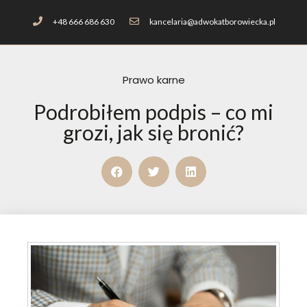
+48 666 686 630
kancelaria@adwokatborowiecka.pl
Prawo karne
Podrobiłem podpis – co mi
grozi, jak się bronić?