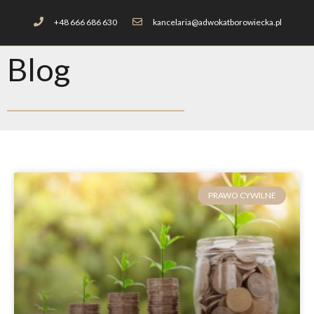
+48 666 686 630
kancelaria@adwokatborowiecka.pl
Blog
PRAWO CYWILNE