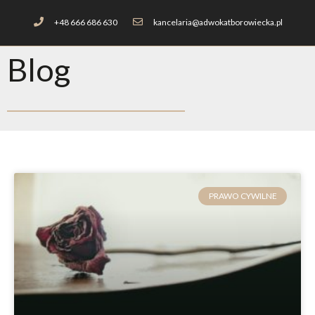
+48 666 686 630
kancelaria@adwokatborowiecka.pl
Blog
PRAWO CYWILNE