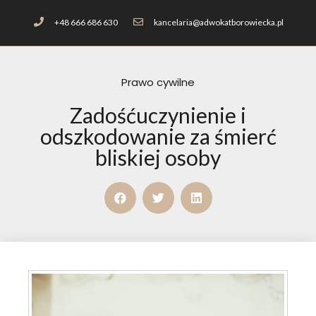
+48 666 686 630
kancelaria@adwokatborowiecka.pl
Prawo cywilne
Zadośćuczynienie i
odszkodowanie za śmierć
bliskiej osoby