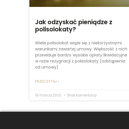
Jak odzyskać pieniądze z
polisolokaty?
Wiele polisolokat wiąże się z niekorzystnymi
warunkami zawartej umowy. Większość z nich
przewiduje bardzo wysokie opłaty likwidacyjne
w razie rezygnacji z polisolokaty (odstąpienia
od umowy)
PRZECZYTAJ »
19 marca 2020
Brak komentarzy