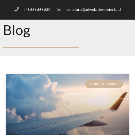
+48 666 686 630
kancelaria@adwokatborowiecka.pl
Blog
PRAWO CYWILNE