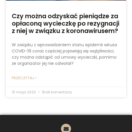
Czy można odzyskać pieniądze za
opłaconą wycieczkę po rezygnacji
z niej w związku z koronawirusem?
W związku z wprowadzeniem stanu epidemii wirusa
COVID-19 coraz częściej pojawiają się wątpliwości,
czy można odstąpić od umowy wycieczki, pomimo
że organizator jej nie odwołał?
PRZECZYTAJ »
15 maja 2020
Brak komentarzy