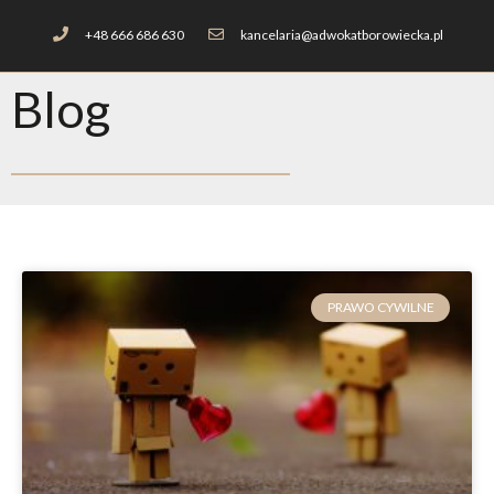
+48 666 686 630
kancelaria@adwokatborowiecka.pl
Blog
PRAWO CYWILNE