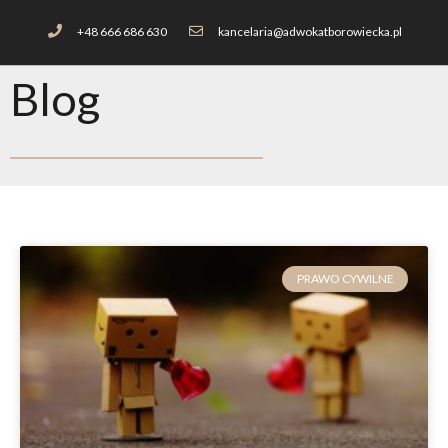
+48 666 686 630
kancelaria@adwokatborowiecka.pl
Blog
PRAWO CYWILNE