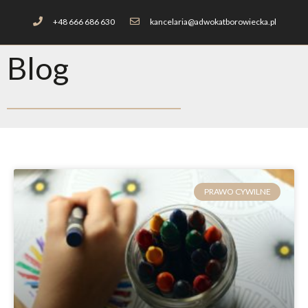
+48 666 686 630
kancelaria@adwokatborowiecka.pl
Blog
PRAWO CYWILNE