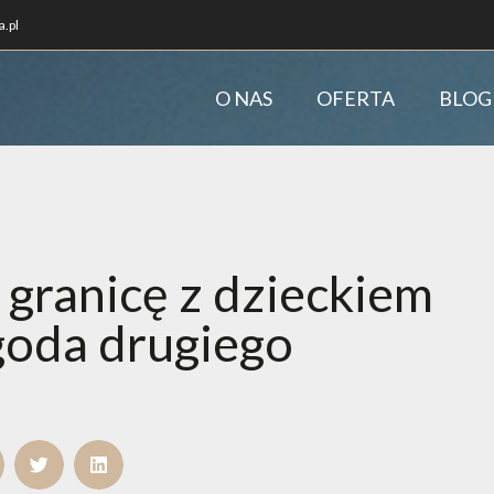
.pl
O NAS
OFERTA
BLOG
 granicę z dzieckiem
goda drugiego