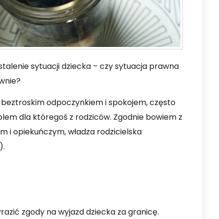
stalenie sytuacji dziecka – czy sytuacja prawna
wnie?
ę beztroskim odpoczynkiem i spokojem, często
lem dla któregoś z rodziców. Zgodnie bowiem z
m i opiekuńczym, władza rodzicielska
).
azić zgody na wyjazd dziecka za granicę.