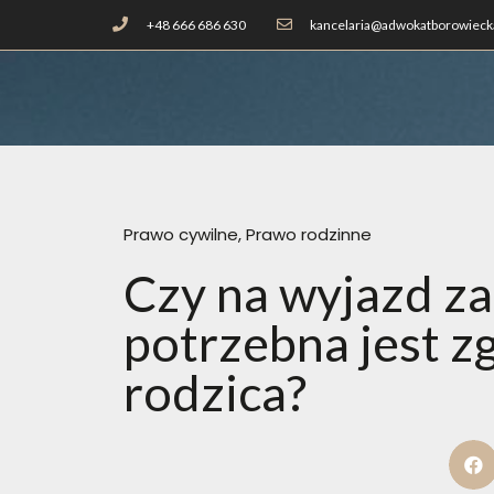
+48 666 686 630
kancelaria@adwokatborowiecka
Prawo cywilne
,
Prawo rodzinne
Czy na wyjazd za
potrzebna jest z
rodzica?