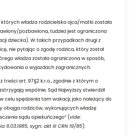
w których władza rodzicielska ojca/matki została
bawiony/pozbawiona, tudzież jest ograniczona
cji dziecka). W takich przypadkach drugi z
ę, nie pytając o zgodę rodzica, który został
którego władza została ograniczona w sposób,
ecydowania o wyjazdach zagranicznych.
treści art. 97§2 k.r.o., zgodnie z którym o
strzygają wspólnie. Sąd Najwyższy stwierdził
ę w celu spędzenia tam wakacji, jako należący do
y obojga rodziców, wykonujących władzę
rzeczenia sądu opiekuńczego” (
vide:
6.03.1985, sygn. akt III CRN 19/85
).